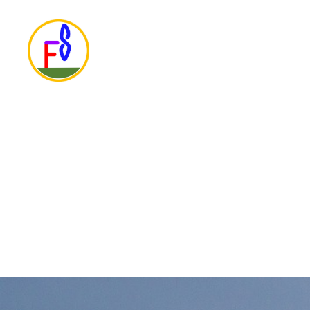
Fast
Space
inc.